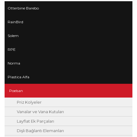
kullanılmalıdır.
Otterbine Barebo
RainBird
Solem
RPE
Norma
Plastica Alfa
Poelsan
Priz Kolyeler
Vanalar ve Vana Kutuları
Layflat Ek Parçaları
Dişli Bağlantı Elemanları