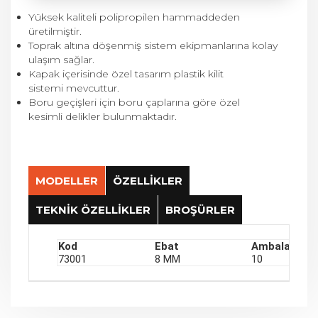
Yüksek kaliteli polipropilen hammaddeden
üretilmiştir.
Toprak altına döşenmiş sistem ekipmanlarına kolay
ulaşım sağlar.
Kapak içerisinde özel tasarım plastik kilit
sistemi mevcuttur.
Boru geçişleri için boru çaplarına göre özel
kesimli delikler bulunmaktadır.
MODELLER
ÖZELLİKLER
TEKNİK ÖZELLİKLER
BROŞÜRLER
Kod
Ebat
Ambalaj Ade
Kullanım Alanları
Kullanım Bilgileri
73001
8 MM
10
Peyzaj Sektörü – Tarımsal Sulama
Keskin köşeli darbelere karşı koruyunuz.
İnşaat Sektörü
Boru çaplarına göre özel kesimli delikler
testere yardımı ile ihtiyaca göre kesilmelidir.
Kilit sistemini açmak için 8 mm alyan anahtar