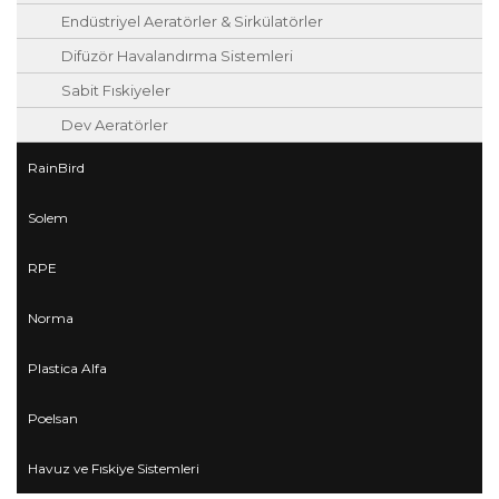
Endüstriyel Aeratörler & Sirkülatörler
Difüzör Havalandırma Sistemleri
Sabit Fıskiyeler
Dev Aeratörler
RainBird
Solem
RPE
Norma
Plastica Alfa
Poelsan
Havuz ve Fıskiye Sistemleri