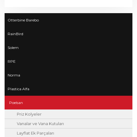
Otterbine Barebo
RainBird
Solem
RPE
Norma
Plastica Alfa
Poelsan
Priz Kolyeler
Vanalar ve Vana Kutuları
Layflat Ek Parçaları