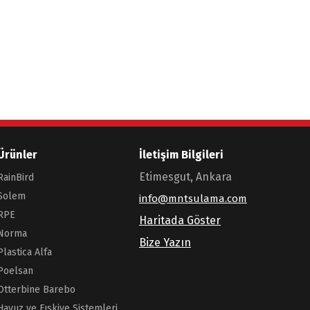
Ürünler
İletişim Bilgileri
Etimesgut, Ankara
RainBird
Solem
info@mntsulama.com
RPE
Haritada Göster
Norma
Bize Yazın
Plastica Alfa
Poelsan
Otterbine Barebo
Havuz ve Fıskiye Sistemleri