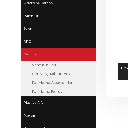
Otterbine Barebo
RainBird
Solem
RPE
Norma
Vana Kutuları
Ez
Çim ve Çakıl Tutucular
Damlama Aksesuarları
Damlama Boruları
Plastica Alfa
Poelsan