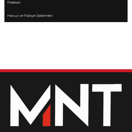
Poelsan
Havuz ve Fıskiye Sistemleri