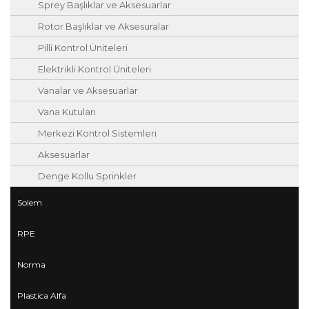
Sprey Başlıklar ve Aksesuarlar
Rotor Başlıklar ve Aksesuralar
Pilli Kontrol Üniteleri
Elektrikli Kontrol Üniteleri
Vanalar ve Aksesuarlar
Vana Kutuları
Merkezi Kontrol Sistemleri
Aksesuarlar
Denge Kollu Sprinkler
Solem
RPE
Norma
Plastica Alfa