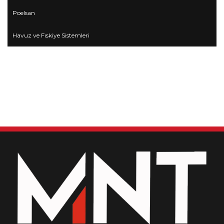
Poelsan
Havuz ve Fıskiye Sistemleri