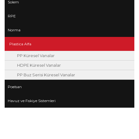
Solem
RPE
Norma
Plastica Alfa
PP Küresel Vanalar
HDPE Küresel Vanalar
PP Buz Serisi Küresel Vanalar
Poelsan
Havuz ve Fıskiye Sistemleri