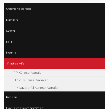
Otterbine Barebo
RainBird
Solem
RPE
Norma
Plastica Alfa
PP Küresel Vanalar
HDPE Küresel Vanalar
PP Buz Serisi Küresel Vanalar
Poelsan
Havuz ve Fıskiye Sistemleri