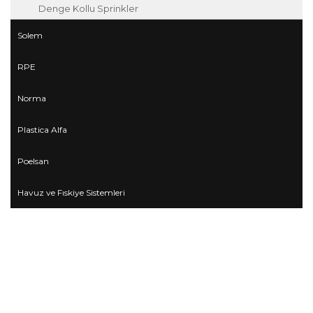
Denge Kollu Sprinkler
Solem
RPE
Norma
Plastica Alfa
Poelsan
Havuz ve Fıskiye Sistemleri