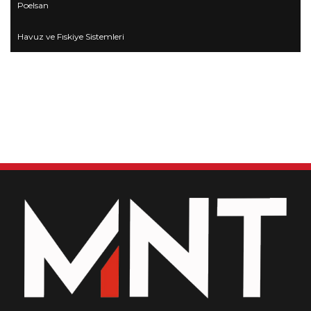
Poelsan
Havuz ve Fıskiye Sistemleri