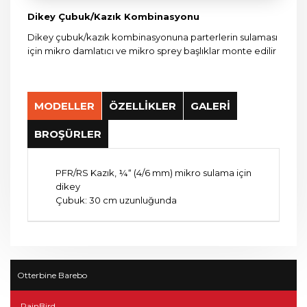
Dikey Çubuk/Kazık Kombinasyonu
Dikey çubuk/kazık kombinasyonuna parterlerin sulaması
için mikro damlatıcı ve mikro sprey başlıklar monte edilir
MODELLER
ÖZELLİKLER
GALERİ
BROŞÜRLER
PFR/RS Kazık, ¼“ (4/6 mm) mikro sulama için
dikey
Çubuk: 30 cm uzunluğunda
Otterbine Barebo
RainBird