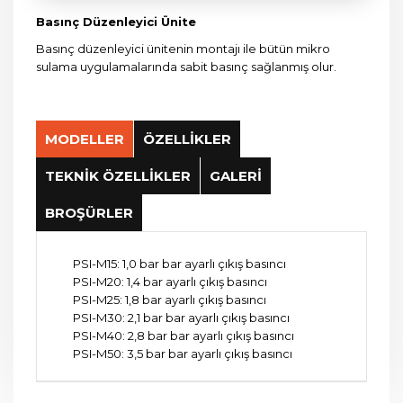
Basınç Düzenleyici Ünite
Basınç düzenleyici ünitenin montajı ile bütün mikro
sulama uygulamalarında sabit basınç sağlanmış olur.
MODELLER
ÖZELLİKLER
TEKNİK ÖZELLİKLER
GALERİ
BROŞÜRLER
PSI-M15: 1,0 bar bar ayarlı çıkış basıncı
Önceden ayarlanmış basınç düzenleyici
Su miktarı: 0,45 – 5,0 m³/h
ünite.
PSI-M20: 1,4 bar ayarlı çıkış basıncı
Giriş basıncı:
Toprak üstü veya toprak altı montajı.
PSI-M20: 1,5 – 7 bar
PSI-M25: 1,8 bar ayarlı çıkış basıncı
PSI-M25: 2,0 – 7 bar
PSI-M30: 2,1 bar bar ayarlı çıkış basıncı
Bağlantı: ¾“ (20/27) x ¾“ (20/27) İç dişli
PSI-M40: 2,8 bar bar ayarlı çıkış basıncı
PSI-M50: 3,5 bar bar ayarlı çıkış basıncı