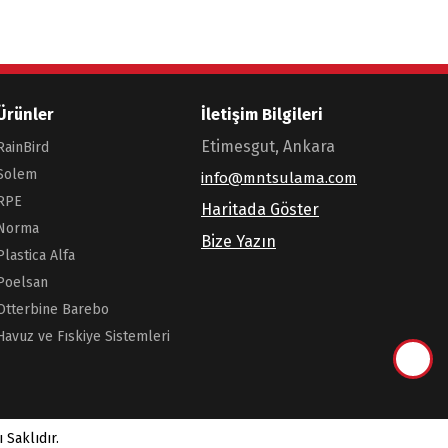
Ürünler
İletişim Bilgileri
Etimesgut, Ankara
RainBird
Solem
info@mntsulama.com
RPE
Haritada Göster
Norma
Bize Yazın
Plastica Alfa
Poelsan
Otterbine Barebo
Havuz ve Fıskiye Sistemleri
 Saklıdır.