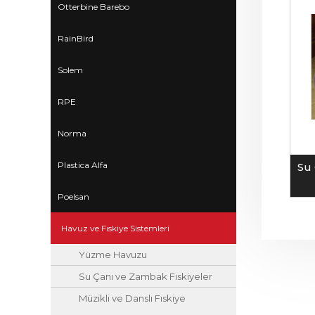
Otterbine Barebo
RainBird
Solem
RPE
Norma
Plastica Alfa
Su 
Poelsan
Havuz ve Fıskiye Sistemleri
Yüzme Havuzu
Su Çanı ve Zambak Fıskiyeler
Müzikli ve Danslı Fıskiye