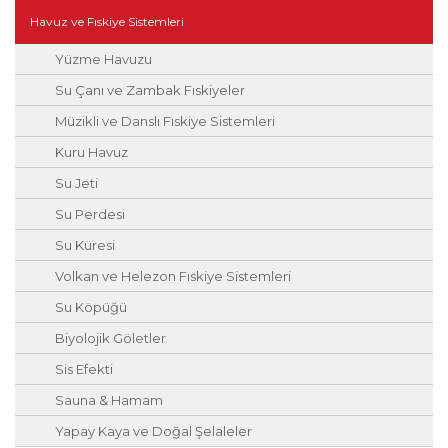
Havuz ve Fıskiye Sistemleri
Yüzme Havuzu
Su Çanı ve Zambak Fıskiyeler
Müzikli ve Danslı Fıskiye Sistemleri
Kuru Havuz
Su Jeti
Su Perdesi
Su Küresi
Volkan ve Helezon Fıskiye Sistemleri
Su Köpüğü
Biyolojik Göletler
Sis Efekti
Sauna & Hamam
Yapay Kaya ve Doğal Şelaleler